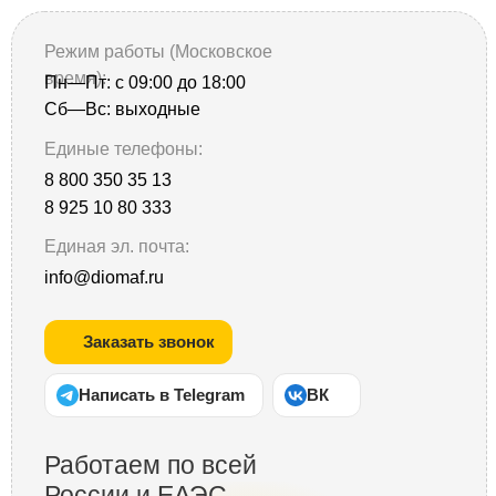
Режим работы (Московское
время):
Пн—Пт: с 09:00 до 18:00
Сб—Вс: выходные
Единые телефоны:
8 800 350 35 13
8 925 10 80 333
Единая эл. почта:
info@diomaf.ru
Заказать звонок
Напиcать в Telegram
ВК
Работаем по всей
России и ЕАЭС