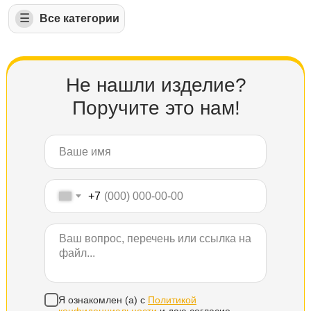
☰
⠀⠀⠀Все категории
Не нашли изделие?
Поручите это нам!
+7
Я ознакомлен (а) с
Политикой
конфиденциальности
и даю согласие