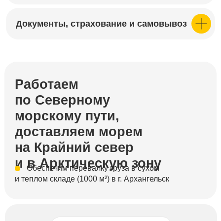
Документы, страхование и самовывоз
Работаем
по Северному
морскому пути,
доставляем морем
на Крайний север
и в Арктическую зону
⠀⠀Обеспечим перевалку груза в сухом
и теплом складе (1000 м²) в г. Архангельск