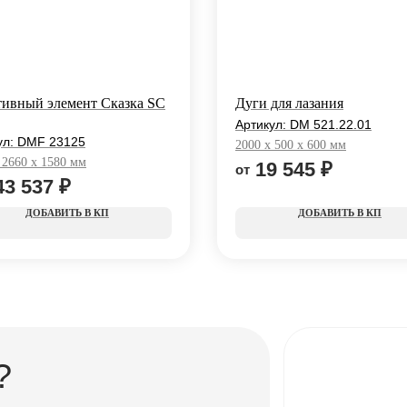
ивный элемент Сказка SС
Дуги для лазания
Артикул:
DM 521.22.01
ул:
DMF 23125
2000 x 500 x 600 мм
 2660 x 1580 мм
19 545
₽
43 537
₽
КП
КП
?