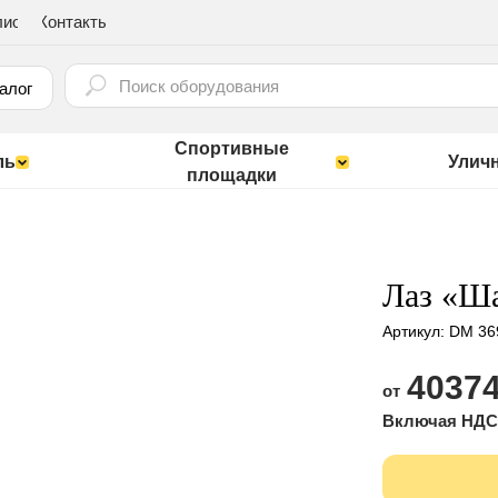
лио
Контакты
⠀
алог
Спортивные
ль
Улич
площадки
Лаз «Ш
Артикул:
DM 36
40374