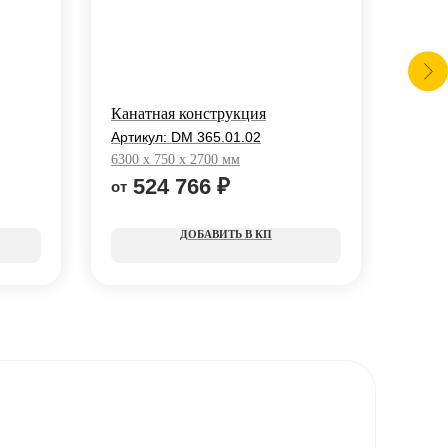
Канатная конструкция
Игро
Артикул:
DM 365.01.02
Арти
6300 x 750 x 2700 мм
4200 
524 766
₽
5
КП