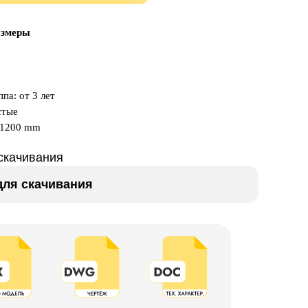
азмеры
па: от 3 лет
стые
x1200 mm
скачивания
ля скачивания