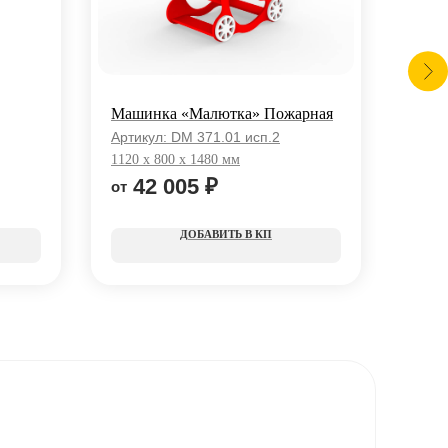
Машинка «Малютка» Пожарная
Игро
скор
Артикул:
DM 371.01 исп.2
Арти
1120 x 800 x 1480 мм
2660 
42 005
₽
1
КП