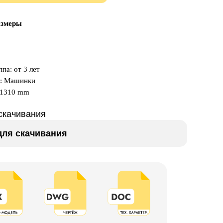
азмеры
па: от 3 лет
а: Машинки
x1310 mm
скачивания
ля скачивания