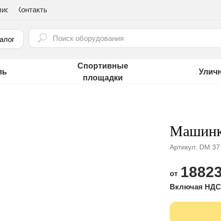
лио
Контакты
⠀
алог
Спортивные
ль
Улич
площадки
Машинк
Артикул:
DM 371
18823