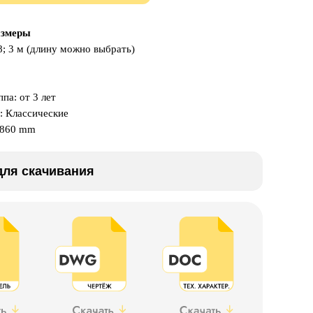
азмеры
8; 3 м (длину можно выбрать)
па: от 3 лет
: Классические
x860 mm
ля скачивания