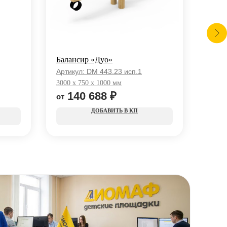
Балансир «Дуо»
Кача
Артикул:
DM 443.23 исп.1
Арти
3000 x 750 x 1000 мм
2490 
140 688
₽
6
КП