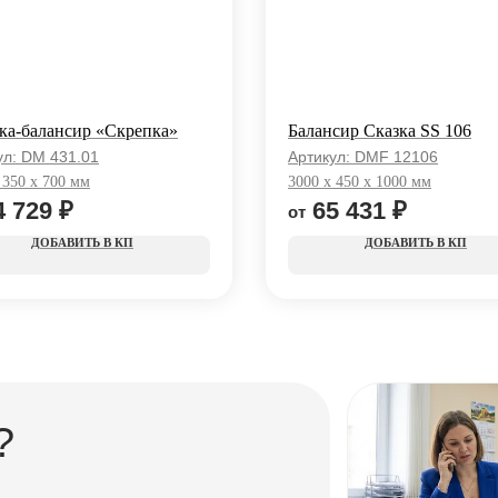
ка-балансир «Скрепка»
Балансир Сказка SS 106
ул:
DM 431.01
Артикул:
DMF 12106
 350 x 700 мм
3000 x 450 x 1000 мм
4 729
₽
65 431
₽
КП
КП
?