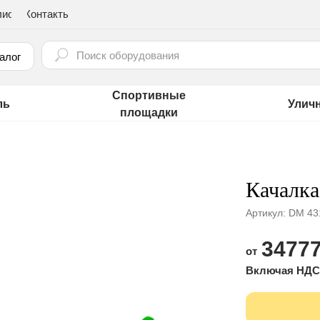
лио
Контакты
⠀
алог
Спортивные
ль
Улич
площадки
Качалка
Артикул:
DM 43
34777