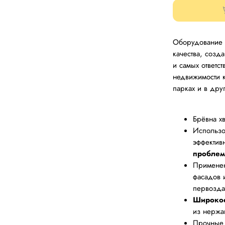
Оборудование
качества, созд
и самых ответс
недвижимости к
парках и в дру
Брёвна х
Использо
эффектив
проблем
Применен
фасадов и
первозда
Широко
из нержа
Прочные 