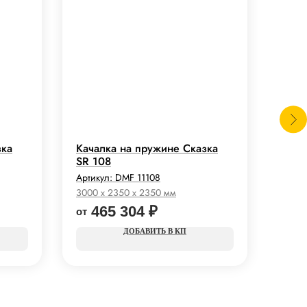
зка
Качалка на пружине Сказка
Кача
SR 108
«Вин
Артикул:
DMF 11108
Артик
3000 x 2350 x 2350 мм
1320 
465 304
₽
7
КП