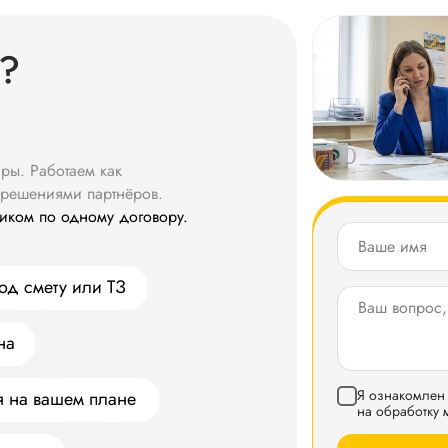
?
ры. Работаем как
решениями партнёров.
ликом по одному договору.
д смету или ТЗ
на
Я ознакомлен 
я на вашем плане
на обработку