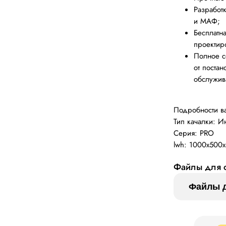
Разработ
и МАФ;
Бесплатн
проектир
Полное с
от постан
обслужив
Подробности 
Тип качалки: И
Серия: PRO
lwh: 1000x500
Файлы для с
Файлы д