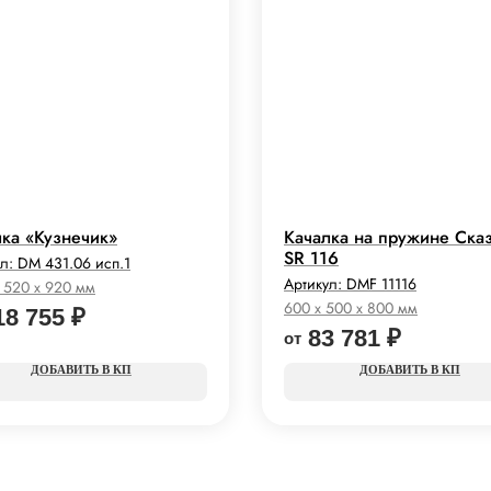
лка «Кузнечик»
Качалка на пружине Ска
SR 116
ул:
DM 431.06 исп.1
Артикул:
DMF 11116
 520 x 920 мм
600 x 500 x 800 мм
18 755
₽
83 781
₽
КП
КП