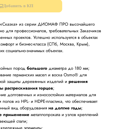
Добавить в КП
 «Сказка» из серии ДИОМАФ ПРО высочайшего
ано для профессионалов, требовательных Заказчиков
твенных проектов. Успешно используется в объектах
омфорт и бизнес-класса (СПб, Москва, Крым),
гих социально-значимых объектах.
войных пород
большого
диаметра до 180 мм;
вание германских масел и воска Osmo® для
ной защиты деревянных изделий и
решения
ы растрескивания торцов
;
ие долговечных и износостойких материалов для
 полов из HPL- и HDPE-пластика, что обеспечивает
нный вид
оборудования
на долгие годы
;
е применение
металлопроката и узлов креплений
веющей стали;
крепежные элементы;