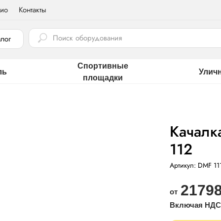
ио
Контакты
⠀
алог
Спортивные
ль
Улич
площадки
Качалк
112
Артикул:
DMF 11
21798