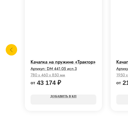
3
Качалка на пружине «Трактор»
Кача
Артикул:
DM 441.05 исп.3
Артик
780 x 460 x 850 мм
1950 x
43 174
₽
2
КП