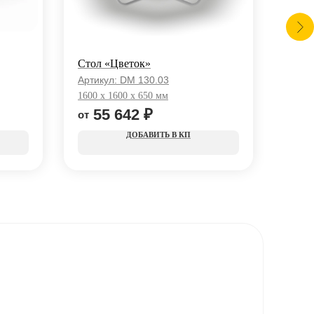
Стол «Цветок»
Скам
Артикул:
DM 130.03
Арти
1600 x 1600 x 650 мм
1200 
55 642
₽
2
КП