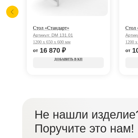
Стол «Стандарт»
Стол
Артикул:
DM 131.01
Артик
1200 x 650 x 600 мм
1200 x
16 870
₽
1
КП
Не нашли изделие
Поручите это нам!