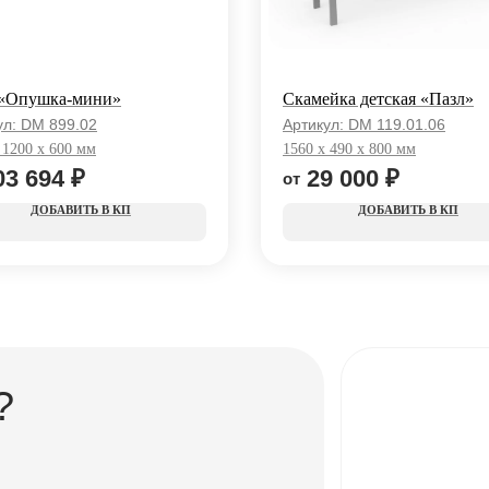
 «Опушка-мини»
Скамейка детская «Пазл»
ул:
DM 899.02
Артикул:
DM 119.01.06
 1200 x 600 мм
1560 x 490 x 800 мм
03 694
₽
29 000
₽
КП
КП
?