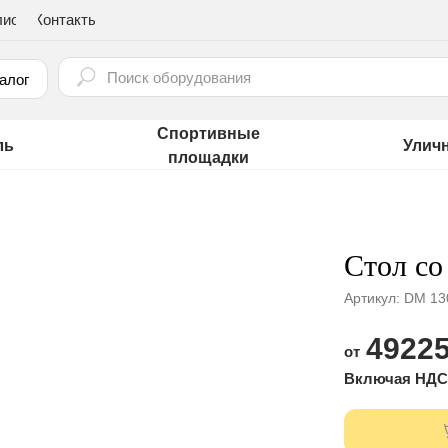
лио
Контакты
⠀
алог
Спортивные
ль
Улич
площадки
Стол со
Артикул:
DM 13
49225