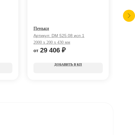
Пеньки
Спор
Артикул:
DM 525.08 исп.1
Арти
2000 x 200 x 430 мм
5450 
29 406
₽
8
КП