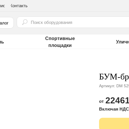
лио
Контакты
⠀
алог
Спортивные
ль
Улич
площадки
БУМ-бре
Артикул:
DM 52
22461