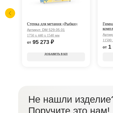
Стенка для метания «Рыбки»
Гимна
компл
Артикул:
DM 529.05.01
Артик
1750 x 440 x 1540 мм
11500 
95 273
₽
1
КП
Не нашли изделие
Поручите это нам!