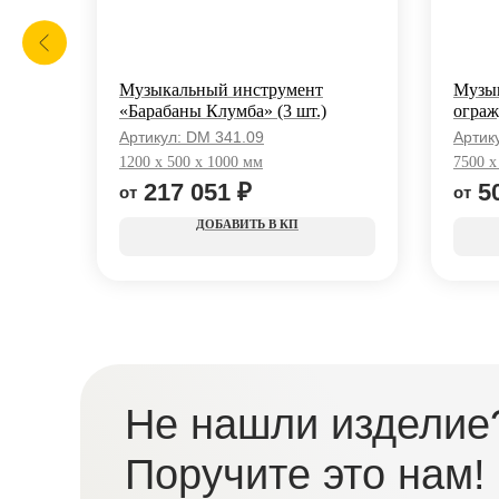
 2
Музыкальный инструмент
Музык
«Барабаны Клумба» (3 шт.)
ограж
Артикул:
DM 341.09
Артик
1200 x 500 x 1000 мм
7500 x
217 051
₽
5
КП
Не нашли изделие
Поручите это нам!