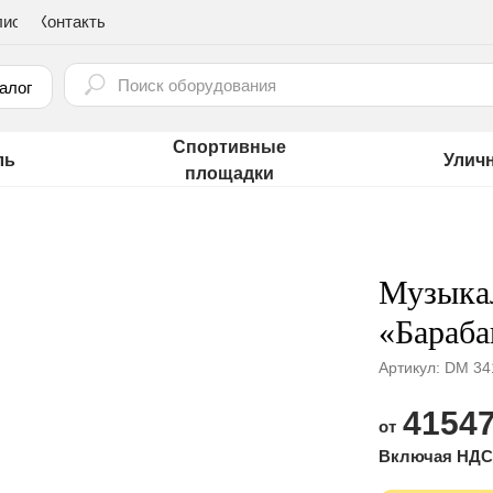
лио
Контакты
⠀
алог
Спортивные
ль
Улич
площадки
Музыка
«Бараб
Артикул:
DM 34
41547