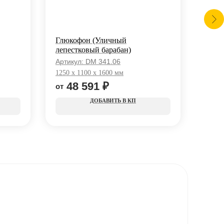
Глюкофон (Уличный
Музы
лепестковый барабан)
«Пою
Артикул:
DM 341.06
Арти
1250 x 1100 x 1600 мм
400 x
48 591
₽
5
КП