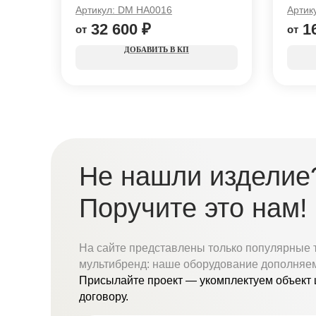
король 900 мм
Артикул:
DM HА0016
Артик
32 600
₽
1
КП
Не нашли изделие
Поручите это нам!
На сайте представлены только популярные 
мультибренд: наше оборудование дополняе
Присылайте проект — укомплектуем объект 
договору.