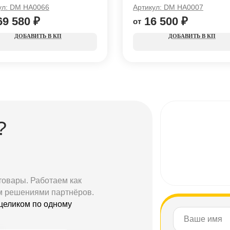
ул:
DM HA0066
Артикул:
DM HА0007
69 580
₽
16 500
₽
КП
КП
?
товары. Работаем как
м решениями партнёров.
целиком по одному