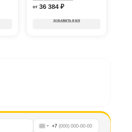
36 384
₽
4
КП
+7