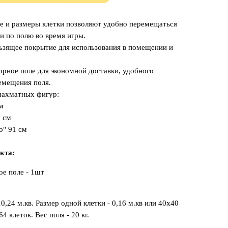
е и размеры клетки позволяют удобно перемещаться
 по полю во время игры.
ьзящее покрытие для использования в помещении и
орное поле для экономной доставки, удобного
емещения поля.
шахматных фигур:
м
7 см
о" 91 см
кта:
е поле - 1шт
,24 м.кв. Размер одной клетки - 0,16 м.кв или 40х40
4 клеток. Вес поля - 20 кг.