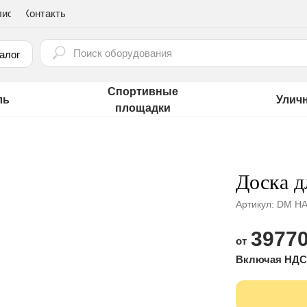
лио
Контакты
⠀
алог
Спортивные
ль
Улич
площадки
Доска д
Артикул:
DM HА
39770