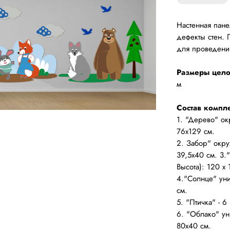
Настенная пане
дефекты стен. 
для проведения
Размеры цело
м
Состав компле
1. "Дерево" о
76х129 см.
2. Забор" окру
39,5х40 см. 3
Высота): 120 х 
4."Солнце" уни
см.
5. "Птичка" - 
6. "Облако" ун
80х40 см.