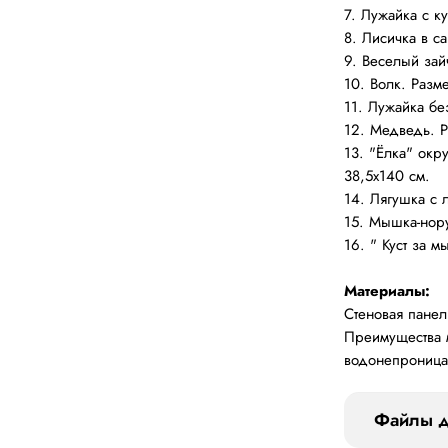
7. Лужайка с к
8. Лисичка в с
9. Веселый зай
10. Волк. Разм
11. Лужайка бе
12. Медведь. Р
13. "Ёлка" окр
38,5х140 см.
14. Лягушка с 
15. Мышка-нор
16. " Куст за 
Материалы:
Стеновая панел
Преимущества мя
водонепроницае
Файлы д