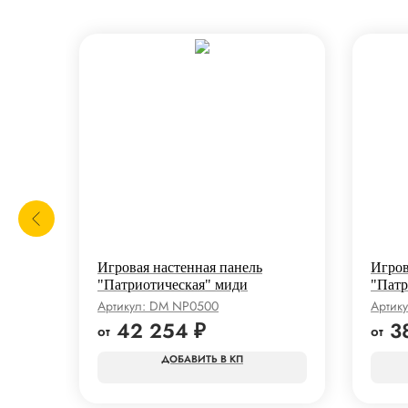
Игровая настенная панель
Игров
иди
"Патриотическая" миди
"Патр
Артикул:
DM NP0500
Артик
42 254
₽
3
КП