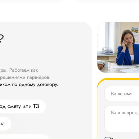
?
ры. Работаем как
решениями партнёров.
ликом по одному договору.
д смету или ТЗ
на