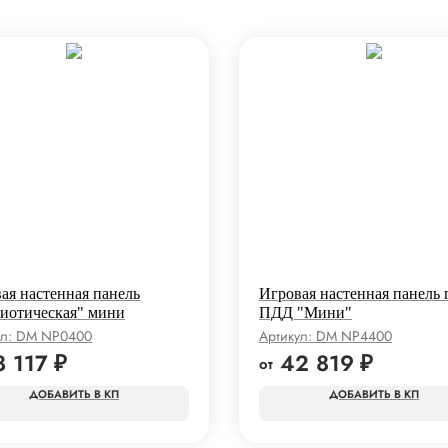
ая настенная панель
Игровая настенная панель 
иотическая" мини
ПДД "Мини"
ул:
DM NP0400
Артикул:
DM NP4400
8 117
₽
42 819
₽
КП
КП