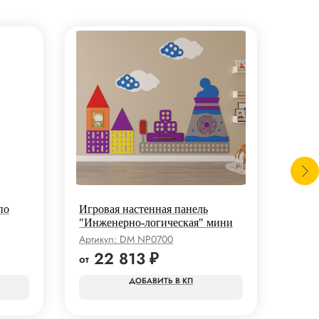
по
Игровая настенная панель
Игро
"Инженерно-логическая" мини
"Инж
Артикул:
DM NP0700
Артик
22 813
₽
6
КП