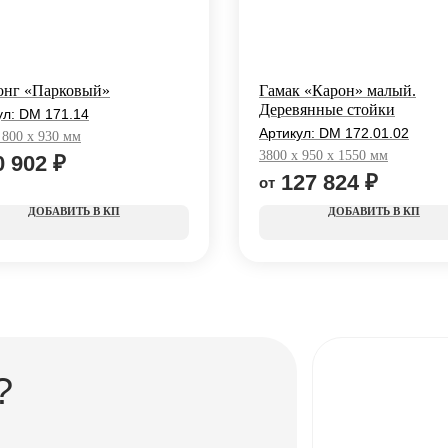
онг «Парковый»
Гамак «Карон» малый.
Деревянные стойки
ул:
DM 171.14
Артикул:
DM 172.01.02
 800 x 930 мм
3800 x 950 x 1550 мм
0 902
₽
127 824
₽
КП
КП
?