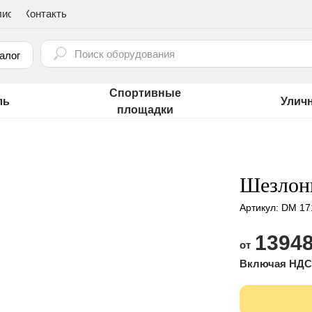
лио
Контакты
⠀
алог
Спортивные
ль
Улич
площадки
Шезлонг
Артикул:
DM 17
13948