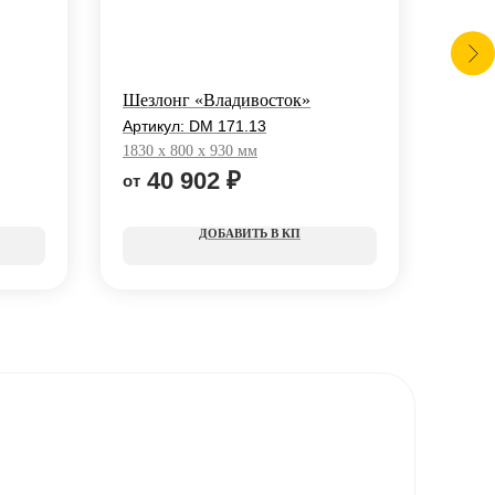
Шезлонг «Владивосток»
Крес
Артикул:
DM 171.13
Арти
1830 x 800 x 930 мм
700 x
40 902
₽
1
КП