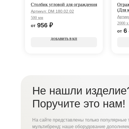
Столбик угловой для ограждения
Ограж
(Для 
Артикул:
DM 180.02.02
стойк
Артик
500 мм
2000 x
956
₽
6
КП
Не нашли изделие
Поручите это нам!
На сайте представлены только популярные 
мультибренд: наше оборудование дополняе