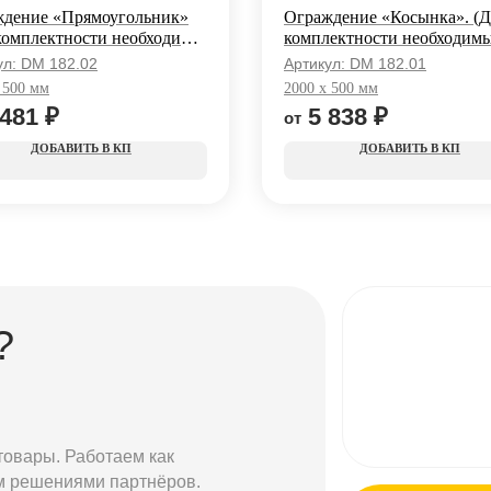
дение «Прямоугольник»
Ограждение «Косынка». (Д
комплектности необходимы
комплектности необходим
и)
стойки)
ул:
DM 182.02
Артикул:
DM 182.01
 500 мм
2000 x 500 мм
 481
₽
5 838
₽
КП
КП
?
товары. Работаем как
м решениями партнёров.