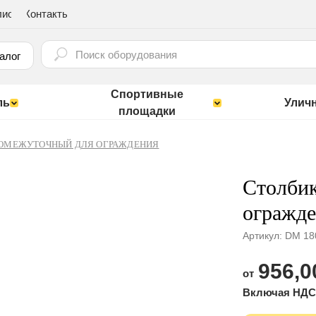
лио
Контакты
⠀
алог
Спортивные
ль
Улич
площадки
РОМЕЖУТОЧНЫЙ ДЛЯ ОГРАЖДЕНИЯ
Столби
огражд
Артикул:
DM 18
956,0