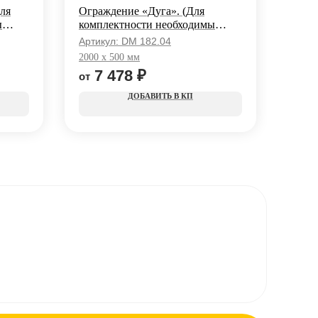
ля
Ограждение «Дуга». (Для
Огра
ы
комплектности необходимы
Арти
стойки)
Артикул:
DM 182.04
2000 
2000 x 500 мм
7 478
₽
КП