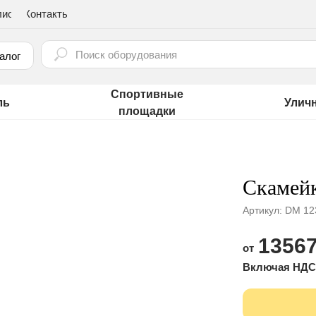
лио
Контакты
⠀
алог
Спортивные
ль
Улич
площадки
Скамейк
Артикул:
DM 12
13567