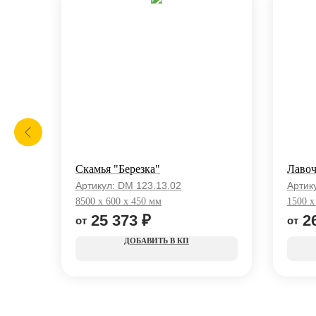
Скамья "Березка"
Лавоч
Артикул:
DM 123.13.02
Артик
8500 x 600 x 450 мм
1500 x
25 373
₽
2
КП