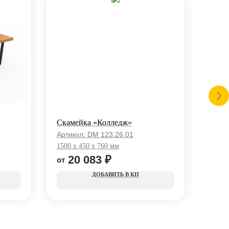
Скамейка «Колледж»
Скам
Артикул:
DM 123.26.01
Арти
1500 x 450 x 760 мм
6510 
20 083
₽
1
КП