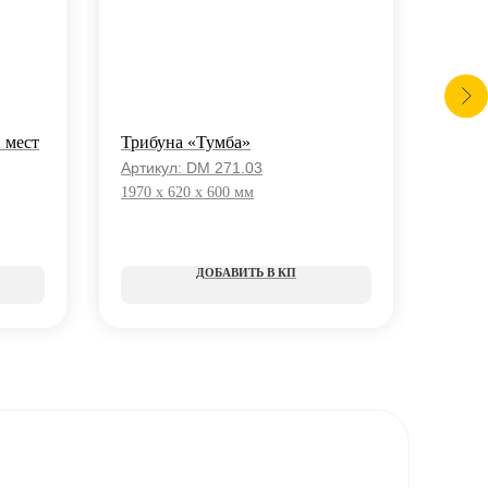
 мест
Трибуна «Тумба»
Триб
Артикул:
DM 271.03
Арти
1970 x 620 x 600 мм
КП