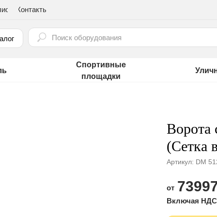
лио
Контакты
⠀
алог
Спортивные
ль
Улич
площадки
Ворота 
(Сетка 
Артикул:
DM 51
73997