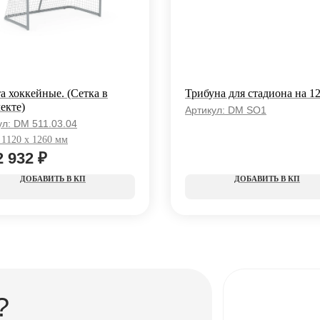
а хоккейные. (Сетка в
Трибуна для стадиона на 12
екте)
Артикул:
DM SO1
ул:
DM 511.03.04
 1120 x 1260 мм
2 932
₽
КП
КП
?