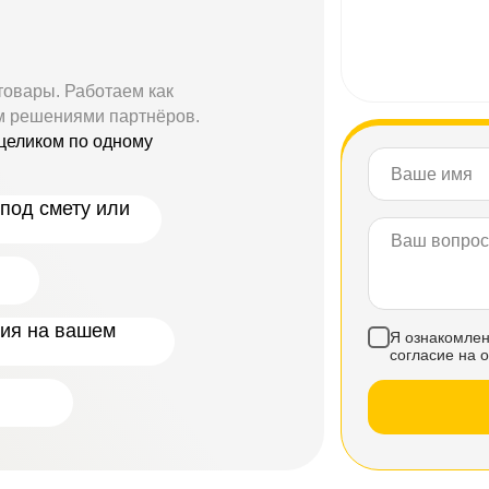
товары. Работаем как
м решениями партнёров.
целиком по одному
под смету или
ния на вашем
Я ознакомлен
согласие на 