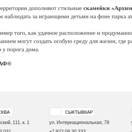
 территории дополняют стильные
скамейки «Архим
м наблюдать за играющими детьми на фоне парка а
имер того, как удачное расположение и продуманн
анием могут создать особую среду для жизни, где р
 у порога дома.
АФ®
СКВА
СЫКТЫВКАР
кий, 111, к. 1
ул. Интернациональная, 78
3 031
+7 922 08 30 333