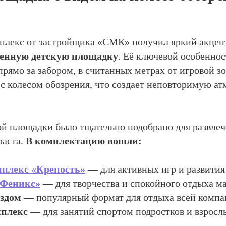
лекс от застройщика «СМК» получил яркий акцент
енную детскую площадку
. Её ключевой особеннос
прямо за забором, в считанных метрах от игровой з
 с колесом обозрения, что создает неповторимую ат
й площадки было тщательно подобрано для развлеч
раста.
В комплектацию вошли:
мплекс «Крепость»
— для активных игр и развития
«Феникс»
— для творчества и спокойного отдыха м
ездом
— популярный формат для отдыха всей компа
мплекс
— для занятий спортом подростков и взросл