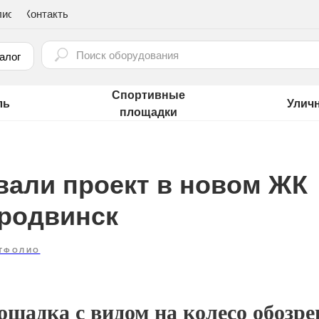
лио
Контакты
⠀
алог
Спортивные
ль
Улич
площадки
вали проект в новом ЖК
еродвинск
ТФОЛИО
ощадка с видом на колесо обозр