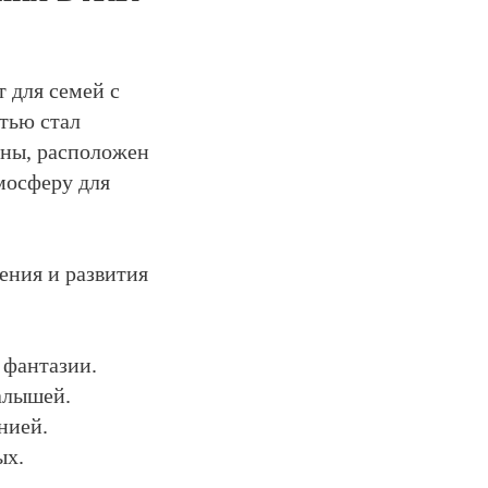
 для семей с
тью стал
оны, расположен
мосферу для
ения и развития
 фантазии.
алышей.
нией.
ых.