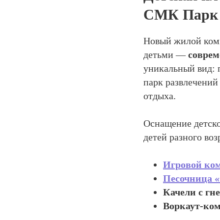
СМК Парк
Новый жилой комп
детьми —
соврем
уникальный вид: 
парк развлечений
отдыха.
Оснащение детско
детей разного воз
Игровой ко
Песочница 
Качели с гн
Воркаут-ко