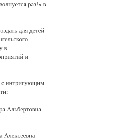
олнуется раз!» в
оздать для детей
нгельского
у в
оприятий и
ка с интригующим
ти:
ра Альбертовна
а Алексеевна