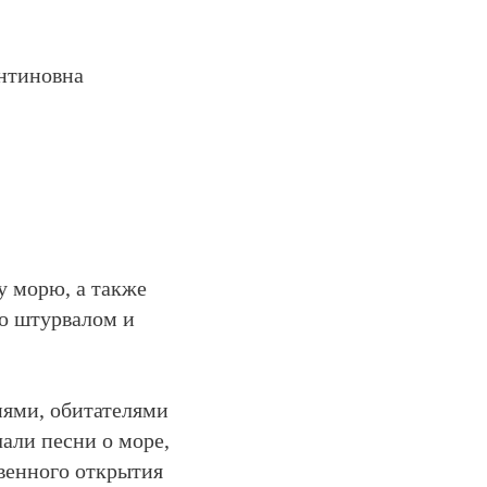
ентиновна
у морю, а также
со штурвалом и
иями, обитателями
али песни о море,
венного открытия