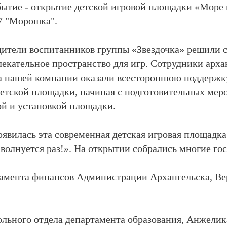
бытие - открытие детской игровой площадки «Море в
7 "Морошка".
одители воспитанников группы «Звездочка» решили с
лекательное пространство для игр. Сотрудники арха
а нашей компании оказали всестороннюю поддержк
детской площадки, начиная с подготовительных мер
ой и установкой площадки.
оявилась эта современная детская игровая площад
волнуется раз!». На открытии собрались многие гос
тамента финансов Администрации Архангельска, Ве
ольного отдела департамента образования, Анжелик