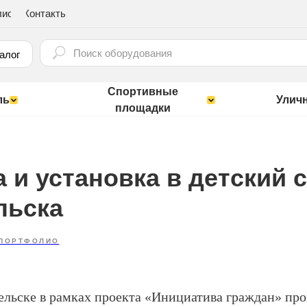
лио
Контакты
⠀
алог
Спортивные
ль
Улич
площадки
 и установка в детский 
льска
ПОРТФОЛИО
ельске в рамках проекта «Инициатива граждан» пр