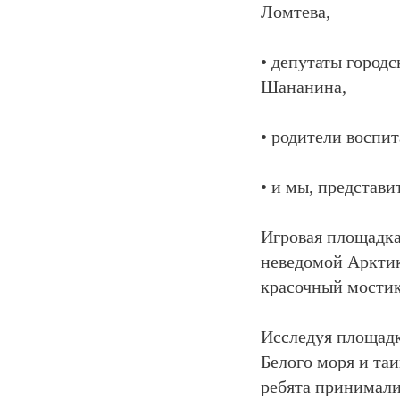
Ломтева,
• депутаты город
Шананина,
• родители воспит
• и мы, предста
Игровая площадка
неведомой Арктик
красочный мостик
Исследуя площадк
Белого моря и та
ребята принимали